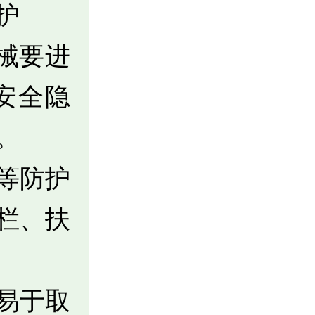
护
械要进
安全隐
。
等防护
栏、扶
易于取