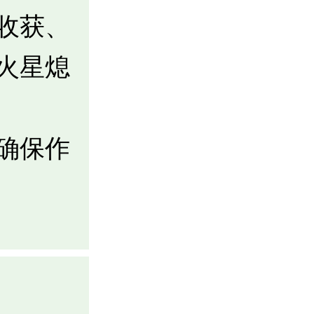
收获、
火星熄
确保作