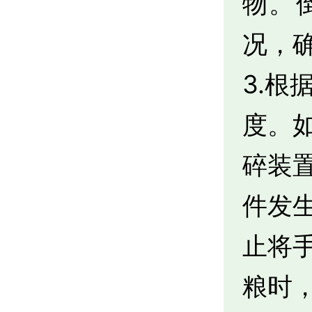
物。
况，
3.
度。
碎装
件发
止将
粮时