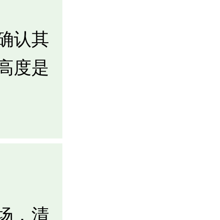
确认其
高度是
场，清