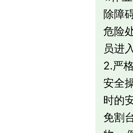
除障
危险
员进
2.
安全
时的
免割