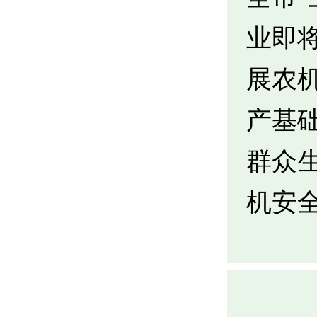
业即
展农
产基
群众
机安