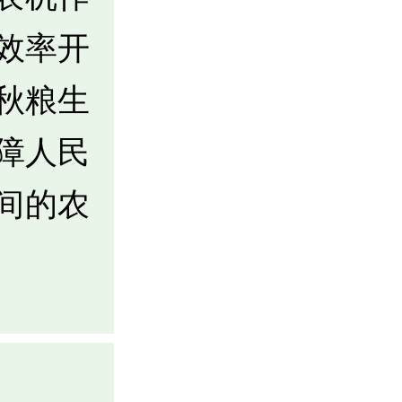
效率开
秋粮生
障人民
间的农