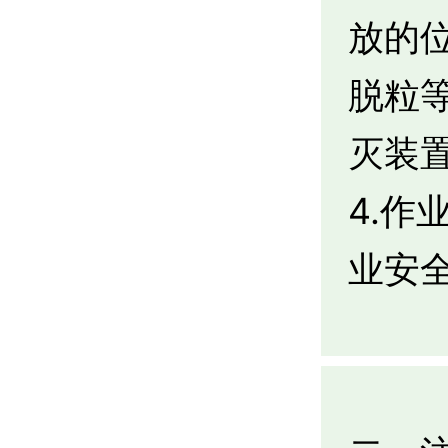
放的
脱粒
灭装
4.
业安