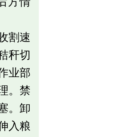
后方情
收割速
秸秆切
作业部
理。禁
塞。卸
伸入粮