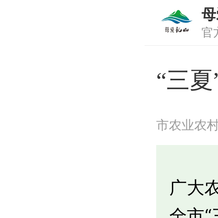
母
官
“三
市农业农
广大
全市